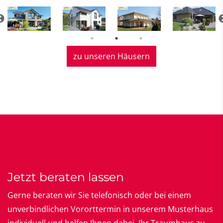
zu unseren Häusern
Jetzt beraten lassen
Gerne beraten wir Sie telefonisch oder bei einem
unverbindlichen Vororttermin in unserem Musterhaus